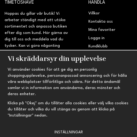
TIMETOSHAVE
HANDLA
Villkor
Hoppas du gillar vår butik! Vi
arbetar ständigt med att utöka
Kontakta oss
sortimentet och anpassa butiken
Mina favoriter
efter dig som kund. Hör gärna av
Logga in
dig till oss och meddela vad du
tycker. Kan vi göra någonting
Kundklubb
bättre? Saknar du något på
Retur & Reklamation
Vi skräddarsyr din upplevelse
sidan?
Vi använder cookies för att ge dig en personlig
INFORMATION
TRYGG HANDEL
shoppingupplevelse, personanpassad annonsering och för hålla
våra webbplatser tillförlitliga och säkra. För detta ändamål
Om oss
Fri frakt vid köp över 695 kr
samlar vi in information om användarna, deras mönster och
Nyheter
2-4 vardagars leveranstid
deras enheter.
Nyhetsbrev
Kvalitetsprodukter till kanonpris
Klicka på "Okej" om du tillåter alla cookies eller välj vilka cookies
du tillåter och vilka du vill stänga av genom att klicka på
Om cookies
"Inställningar" nedan.
Prenumeration
INSTÄLLNINGAR