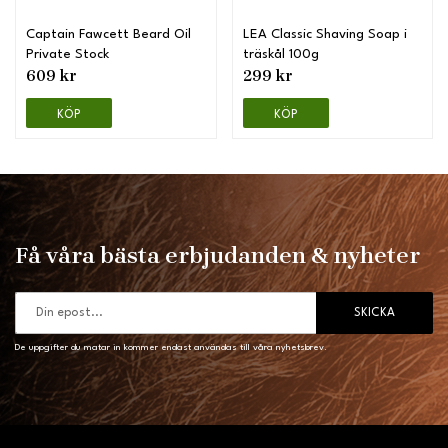
Captain Fawcett Beard Oil
LEA Classic Shaving Soap i
Private Stock
träskål 100g
609 kr
299 kr
KÖP
KÖP
Få våra bästa erbjudanden & nyheter
SKICKA
De uppgifter du matar in kommer endast användas till våra nyhetsbrev.