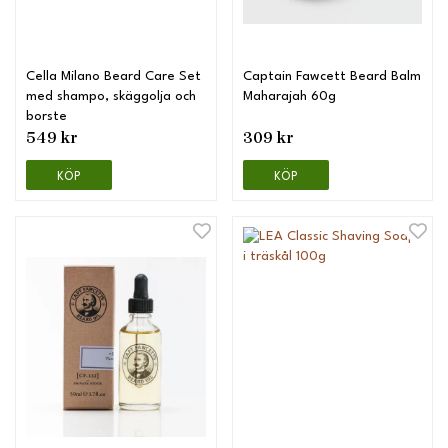
Cella Milano Beard Care Set
Captain Fawcett Beard Balm
med shampo, skäggolja och
Maharajah 60g
borste
549 kr
309 kr
KÖP
KÖP