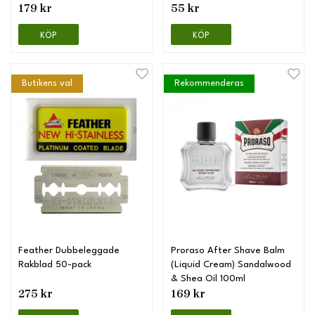
179 kr
55 kr
KÖP
KÖP
Butikens val
Rekommenderas
Feather Dubbeleggade
Proraso After Shave Balm
Rakblad 50-pack
(Liquid Cream) Sandalwood
& Shea Oil 100ml
275 kr
169 kr