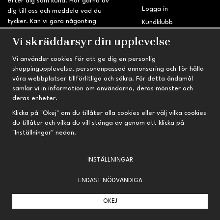
efter dig som kund. Hör gärna av
Logga in
dig till oss och meddela vad du
tycker. Kan vi göra någonting
Kundklubb
bättre? Saknar du något på
Retur & Reklamation
Vi skräddarsyr din upplevelse
sidan?
Vi använder cookies för att ge dig en personlig
INFORMATION
TRYGG HANDEL
shoppingupplevelse, personanpassad annonsering och för hålla
våra webbplatser tillförlitliga och säkra. För detta ändamål
Om oss
Fri frakt vid köp över 695 kr
samlar vi in information om användarna, deras mönster och
Nyheter
2-4 vardagars leveranstid
deras enheter.
Nyhetsbrev
Kvalitetsprodukter till kanonpris
Klicka på "Okej" om du tillåter alla cookies eller välj vilka cookies
du tillåter och vilka du vill stänga av genom att klicka på
Om cookies
"Inställningar" nedan.
Prenumeration
INSTÄLLNINGAR
ENDAST NÖDVÄNDIGA
OKEJ