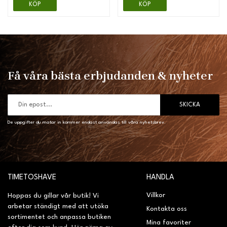
KÖP
KÖP
Få våra bästa erbjudanden & nyheter
SKICKA
De uppgifter du matar in kommer endast användas till våra nyhetsbrev.
TIMETOSHAVE
HANDLA
Villkor
Hoppas du gillar vår butik! Vi
arbetar ständigt med att utöka
Kontakta oss
sortimentet och anpassa butiken
Mina favoriter