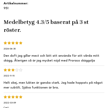
Artikelnummer:
951
Medelbetyg
4.3
/5 baserat på
3
st
röster.
2026-06-30
Den doft jag gillar mest och lätt att använda för att vårda mitt
skägg. Återigen så är jag mycket nöjd med Proraso skäggolja
2022-11-15
Helt okej, men lukten är ganska stark. Jag hade hoppats på något
mer subtilt. Själva funktionen är bra.
2022-03-09
Carl L.