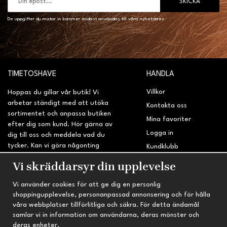
SKICKA
De uppgifter du matar in kommer endast användas till våra nyhetsbrev.
TIMETOSHAVE
HANDLA
Villkor
Hoppas du gillar vår butik! Vi
arbetar ständigt med att utöka
Kontakta oss
sortimentet och anpassa butiken
Mina favoriter
efter dig som kund. Hör gärna av
Logga in
dig till oss och meddela vad du
tycker. Kan vi göra någonting
Kundklubb
bättre? Saknar du något på
Retur & Reklamation
Vi skräddarsyr din upplevelse
sidan?
Vi använder cookies för att ge dig en personlig
INFORMATION
TRYGG HANDEL
shoppingupplevelse, personanpassad annonsering och för hålla
våra webbplatser tillförlitliga och säkra. För detta ändamål
Om oss
Fri frakt vid köp över 695 kr
samlar vi in information om användarna, deras mönster och
Nyheter
2-4 vardagars leveranstid
deras enheter.