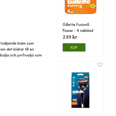
Gillette Fusion5
Power - 4 rakblad
249 kr
tsäljande kräm som
KÖP
m det bidrar till en
solja och junfruolja som