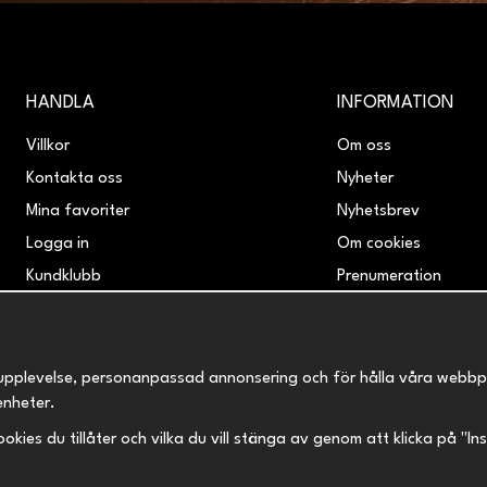
HANDLA
INFORMATION
Villkor
Om oss
Kontakta oss
Nyheter
Mina favoriter
Nyhetsbrev
Logga in
Om cookies
Kundklubb
Prenumeration
Retur & Reklamation
upplevelse, personanpassad annonsering och för hålla våra webbplats
enheter.
 cookies du tillåter och vilka du vill stänga av genom att klicka på "I