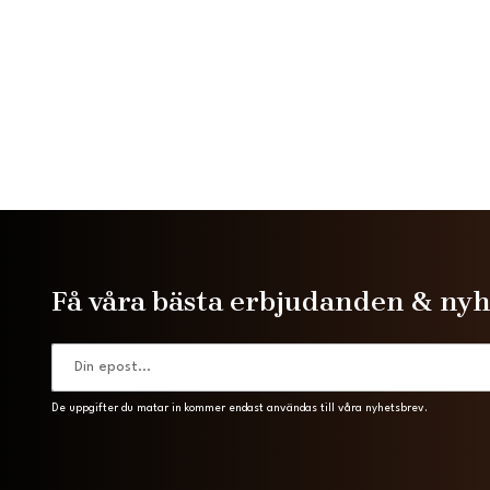
Få våra bästa erbjudanden & ny
De uppgifter du matar in kommer endast användas till våra nyhetsbrev.