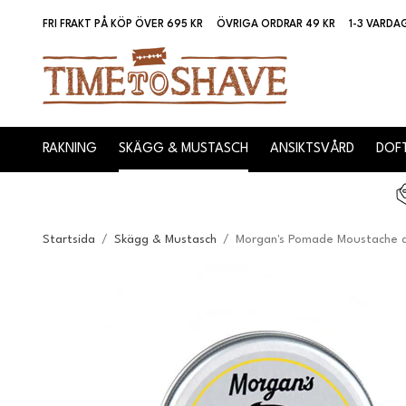
FRI FRAKT PÅ KÖP ÖVER 695 KR
ÖVRIGA ORDRAR 49 KR
1-3 VARDA
RAKNING
SKÄGG & MUSTASCH
ANSIKTSVÅRD
DOFT
Startsida
/
Skägg & Mustasch
/
Morgan's Pomade Moustache 