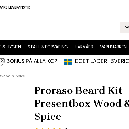
GARS LEVERANSTID
 & HYGIEN
STÄLL & FÖRVARING
HÅRVÅRD
VARUMÄRKEN
BONUS PÅ ALLA KÖP
EGET LAGER I SVERI
 Wood & Spice
Proraso Beard Kit
Presentbox Wood 
Spice