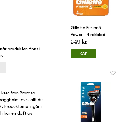
Gillette Fusion5
Power - 4 rakblad
249 kr
när produkten finns i
KÖP
r.
kter från Proraso.
äggbalm, dvs. allt du
ck. Produkterna ingår i
h har en doft av