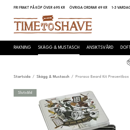
FRI FRAKT PÅ KÖP ÖVER 695 KR
ÖVRIGA ORDRAR 49 KR
1-3 VARDA
RAKNING
SKÄGG & MUSTASCH
ANSIKTSVÅRD
DOFT
Startsida
/
Skägg & Mustasch
/
Proraso Beard Kit Presentbox
Slutsåld