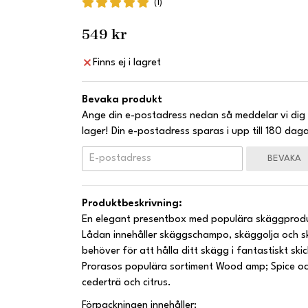
(1)
549 kr
Finns ej i lagret
Bevaka produkt
Ange din e-postadress nedan så meddelar vi dig 
lager! Din e-postadress sparas i upp till 180 daga
BEVAKA
Produktbeskrivning:
En elegant presentbox med populära skäggprodu
Lådan innehåller skäggschampo, skäggolja och sk
behöver för att hålla ditt skägg i fantastiskt ski
Prorasos populära sortiment Wood amp; Spice oc
cederträ och citrus.
Förpackningen innehåller: