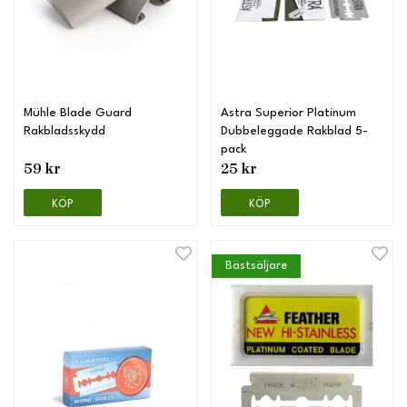
Mühle Blade Guard
Astra Superior Platinum
Rakbladsskydd
Dubbeleggade Rakblad 5-
pack
59 kr
25 kr
KÖP
KÖP
Bästsäljare