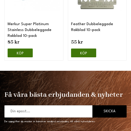
Merkur Super Platinum
Feather Dubbeleggade
Stainless Dubbeleggade
Rakblad 10-pack
Rakblad 10-pack
85 kr
55 kr
KÖP
KÖP
Få våra bästa erbjudanden & nyheter
SKICKA
De uppgifter du matar in kommer endast användas till våra nyhetsbrev.