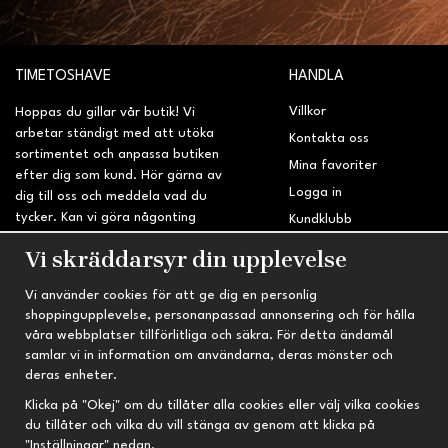
TIMETOSHAVE
HANDLA
Villkor
Hoppas du gillar vår butik! Vi
arbetar ständigt med att utöka
Kontakta oss
sortimentet och anpassa butiken
Mina favoriter
efter dig som kund. Hör gärna av
Logga in
dig till oss och meddela vad du
tycker. Kan vi göra någonting
Kundklubb
bättre? Saknar du något på
Retur & Reklamation
Vi skräddarsyr din upplevelse
sidan?
Vi använder cookies för att ge dig en personlig
INFORMATION
TRYGG HANDEL
shoppingupplevelse, personanpassad annonsering och för hålla
våra webbplatser tillförlitliga och säkra. För detta ändamål
Om oss
Fri frakt vid köp över 695 kr
samlar vi in information om användarna, deras mönster och
Nyheter
2-4 vardagars leveranstid
deras enheter.
Nyhetsbrev
Kvalitetsprodukter till kanonpris
Klicka på "Okej" om du tillåter alla cookies eller välj vilka cookies
du tillåter och vilka du vill stänga av genom att klicka på
Om cookies
"Inställningar" nedan.