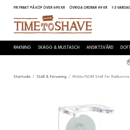
FRI FRAKT PÅ KÖP ÖVER 695 KR
ÖVRIGA ORDRAR 49 KR
1-3 VARDA
RAKNING
SKÄGG & MUSTASCH
ANSIKTSVÅRD
DOFT
Startsida
/
Ställ & Förvaring
/
Mühle/NOM Ställ för Rakborste