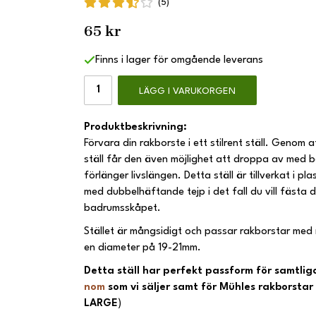
(5)
65 kr
Finns i lager för omgående leverans
LÄGG I VARUKORGEN
Produktbeskrivning:
Förvara din rakborste i ett stilrent ställ. Genom a
ställ får den även möjlighet att droppa av med b
förlänger livslängen. Detta ställ är tillverkat i pl
med dubbelhäftande tejp i det fall du vill fästa d
badrumsskåpet.
Stället är mångsidigt och passar rakborstar me
en diameter på 19-21mm.
Detta ställ har perfekt passform för samtlig
nom
som vi säljer samt för Mühles rakborstar i
LARGE
)