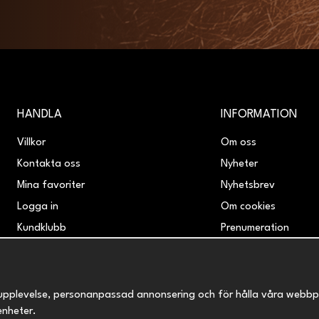
HANDLA
INFORMATION
Villkor
Om oss
Kontakta oss
Nyheter
Mina favoriter
Nyhetsbrev
Logga in
Om cookies
Kundklubb
Prenumeration
Retur & Reklamation
upplevelse, personanpassad annonsering och för hålla våra webbplats
enheter.