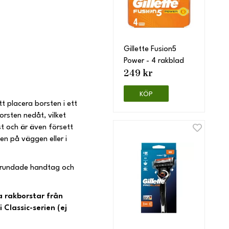
Gillette Fusion5
Power - 4 rakblad
249 kr
KÖP
tt placera borsten i ett
orsten nedåt, vilket
ast och är även försett
en på väggen eller i
d rundade handtag och
a rakborstar från
 Classic-serien (ej