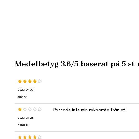
Medelbetyg
3.6
/5 baserat på
5
st 
2023-09-09
Johnny
Passade inte min rakborste från et
2023-08-28
Hendrik