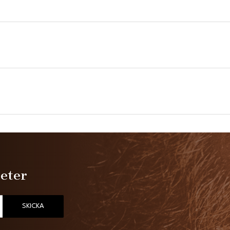
heter
SKICKA