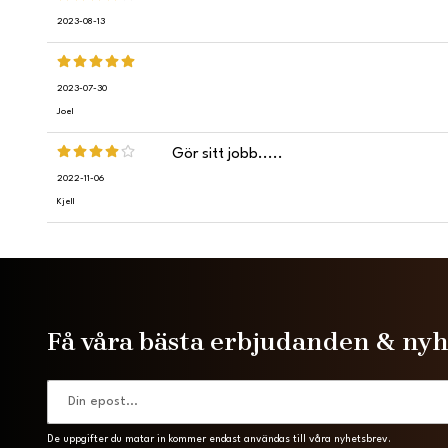
2023-08-13
2023-07-30
Joel
Gör sitt jobb.....
2022-11-06
Kjell
Få våra bästa erbjudanden & ny
De uppgifter du matar in kommer endast användas till våra nyhetsbrev.