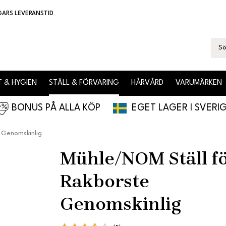
GARS LEVERANSTID
 & HYGIEN
STÄLL & FÖRVARING
HÅRVÅRD
VARUMÄRKEN
BONUS PÅ ALLA KÖP
EGET LAGER I SVERI
 Genomskinlig
Mühle/NOM Ställ f
Rakborste
Genomskinlig