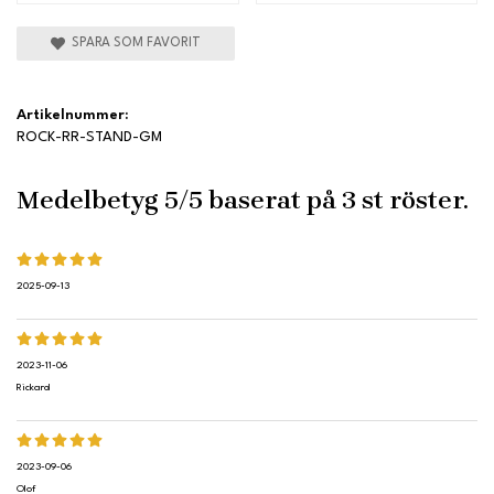
SPARA SOM FAVORIT
Artikelnummer:
ROCK-RR-STAND-GM
Medelbetyg
5
/5 baserat på
3
st röster.
2025-09-13
2023-11-06
Rickard
2023-09-06
Olof