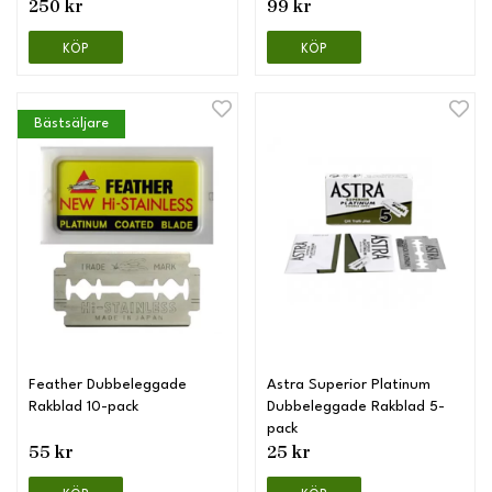
250 kr
99 kr
KÖP
KÖP
Bästsäljare
Feather Dubbeleggade
Astra Superior Platinum
Rakblad 10-pack
Dubbeleggade Rakblad 5-
pack
55 kr
25 kr