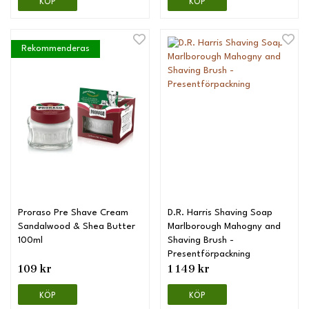
KÖP
KÖP
Rekommenderas
Proraso Pre Shave Cream
D.R. Harris Shaving Soap
Sandalwood & Shea Butter
Marlborough Mahogny and
100ml
Shaving Brush -
Presentförpackning
109 kr
1 149 kr
KÖP
KÖP