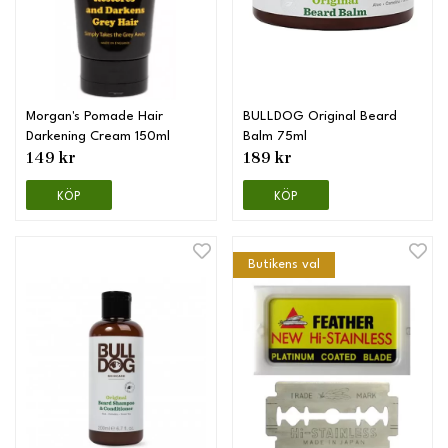
Morgan's Pomade Hair
BULLDOG Original Beard
Darkening Cream 150ml
Balm 75ml
149 kr
189 kr
KÖP
KÖP
Butikens val