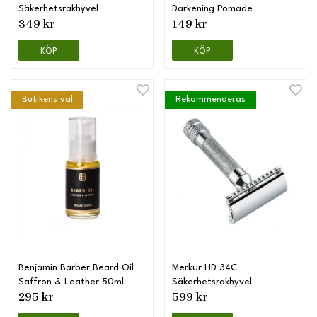
Säkerhetsrakhyvel
Darkening Pomade
349 kr
149 kr
KÖP
KÖP
Butikens val
Rekommenderas
Benjamin Barber Beard Oil
Merkur HD 34C
Saffron & Leather 50ml
Säkerhetsrakhyvel
295 kr
599 kr