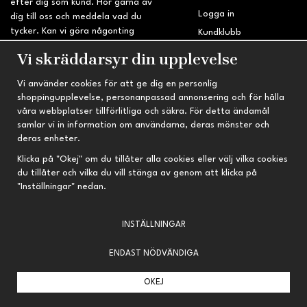
efter dig som kund. Hör gärna av
Logga in
dig till oss och meddela vad du
tycker. Kan vi göra någonting
Kundklubb
bättre? Saknar du något på
Retur & Reklamation
Vi skräddarsyr din upplevelse
sidan?
Vi använder cookies för att ge dig en personlig
INFORMATION
TRYGG HANDEL
shoppingupplevelse, personanpassad annonsering och för hålla
våra webbplatser tillförlitliga och säkra. För detta ändamål
Om oss
Fri frakt vid köp över 695 kr
samlar vi in information om användarna, deras mönster och
Nyheter
2-4 vardagars leveranstid
deras enheter.
Nyhetsbrev
Kvalitetsprodukter till kanonpris
Klicka på "Okej" om du tillåter alla cookies eller välj vilka cookies
du tillåter och vilka du vill stänga av genom att klicka på
Om cookies
"Inställningar" nedan.
Prenumeration
INSTÄLLNINGAR
ENDAST NÖDVÄNDIGA
OKEJ