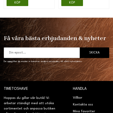
KÖP
KÖP
Få våra bästa erbjudanden & nyheter
SKICKA
De uppgifter du matar in kommer endast användas till våra nyhetsbrev.
TIMETOSHAVE
HANDLA
Villkor
Hoppas du gillar vår butik! Vi
arbetar ständigt med att utöka
Kontakta oss
sortimentet och anpassa butiken
Mina favoriter