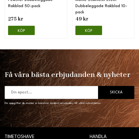
Rakblad 50-pack
Dubbeleggade Rakblad 10-
pack
275 kr
49 kr
KÖP
KÖP
Få våra bästa erbjudanden & nyheter
SKICKA
De uppgifter du matar in kommer endast användas till våra nyhetsbrev.
TIMETOSHAVE
HANDLA