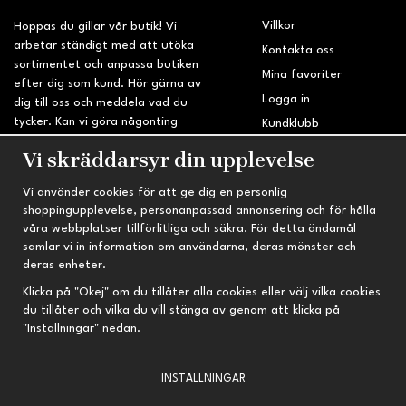
Villkor
Hoppas du gillar vår butik! Vi
arbetar ständigt med att utöka
Kontakta oss
sortimentet och anpassa butiken
Mina favoriter
efter dig som kund. Hör gärna av
Logga in
dig till oss och meddela vad du
tycker. Kan vi göra någonting
Kundklubb
bättre? Saknar du något på
Retur & Reklamation
Vi skräddarsyr din upplevelse
sidan?
Vi använder cookies för att ge dig en personlig
INFORMATION
TRYGG HANDEL
shoppingupplevelse, personanpassad annonsering och för hålla
våra webbplatser tillförlitliga och säkra. För detta ändamål
Om oss
Fri frakt vid köp över 695 kr
samlar vi in information om användarna, deras mönster och
Nyheter
2-4 vardagars leveranstid
deras enheter.
Nyhetsbrev
Kvalitetsprodukter till kanonpris
Klicka på "Okej" om du tillåter alla cookies eller välj vilka cookies
du tillåter och vilka du vill stänga av genom att klicka på
Om cookies
"Inställningar" nedan.
Prenumeration
INSTÄLLNINGAR