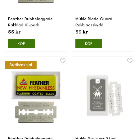
Feather Dubbeleggade
Mühle Blade Guard
Rakblad 10-pack
Rakbladsskydd
55 kr
59 kr
KÖP
KÖP
Butikens val
Feather Dubbeleggade
Mühle Stainless Steel