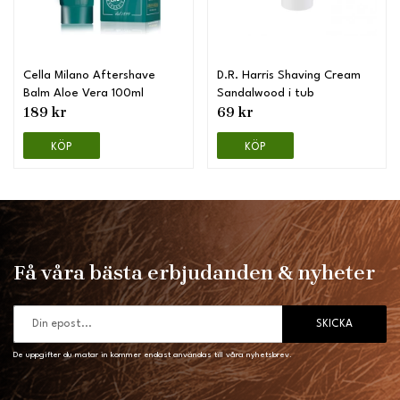
Cella Milano Aftershave
D.R. Harris Shaving Cream
Balm Aloe Vera 100ml
Sandalwood i tub
189 kr
69 kr
KÖP
KÖP
Få våra bästa erbjudanden & nyheter
SKICKA
De uppgifter du matar in kommer endast användas till våra nyhetsbrev.