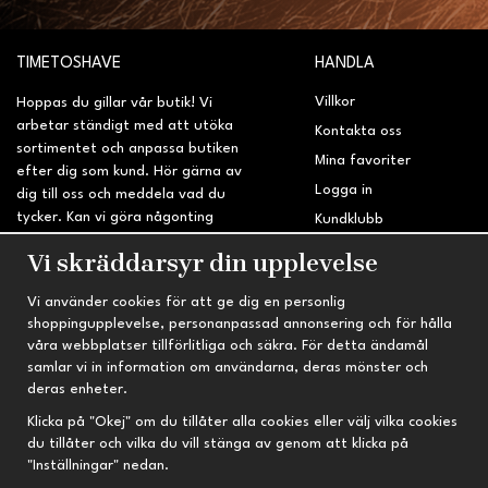
TIMETOSHAVE
HANDLA
Villkor
Hoppas du gillar vår butik! Vi
arbetar ständigt med att utöka
Kontakta oss
sortimentet och anpassa butiken
Mina favoriter
efter dig som kund. Hör gärna av
Logga in
dig till oss och meddela vad du
tycker. Kan vi göra någonting
Kundklubb
bättre? Saknar du något på
Retur & Reklamation
Vi skräddarsyr din upplevelse
sidan?
Vi använder cookies för att ge dig en personlig
INFORMATION
TRYGG HANDEL
shoppingupplevelse, personanpassad annonsering och för hålla
våra webbplatser tillförlitliga och säkra. För detta ändamål
Om oss
Fri frakt vid köp över 695 kr
samlar vi in information om användarna, deras mönster och
Nyheter
2-4 vardagars leveranstid
deras enheter.
Nyhetsbrev
Kvalitetsprodukter till kanonpris
Klicka på "Okej" om du tillåter alla cookies eller välj vilka cookies
du tillåter och vilka du vill stänga av genom att klicka på
Om cookies
"Inställningar" nedan.
Prenumeration