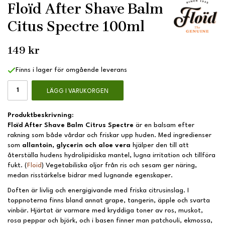
Floïd After Shave Balm
Citus Spectre 100ml
149 kr
Finns i lager för omgående leverans
LÄGG I VARUKORGEN
Produktbeskrivning:
Floïd After Shave Balm Citrus Spectre
är en balsam efter
rakning som både vårdar och friskar upp huden. Med ingredienser
som
allantoin, glycerin och aloe vera
hjälper den till att
återställa hudens hydrolipidiska mantel, lugna irritation och tillföra
fukt. (
Floid
) Vegetabiliska oljor från ris och sesam ger näring,
medan risstärkelse bidrar med lugnande egenskaper.
Doften är livlig och energigivande med friska citrusinslag. I
toppnoterna finns bland annat grape, tangerin, äpple och svarta
vinbär. Hjärtat är varmare med kryddiga toner av ros, muskot,
rosa peppar och björk, och i basen finner man patchouli, ekmossa,