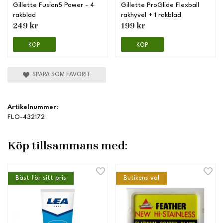
Gillette Fusion5 Power - 4
Gillette ProGlide Flexball
rakblad
rakhyvel + 1 rakblad
249 kr
199 kr
KÖP
KÖP
SPARA SOM FAVORIT
Artikelnummer:
FLO-432172
Köp tillsammans med:
Bäst för sitt pris
Butikens val