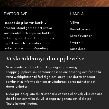
TIMETOSHAVE
HANDLA
Villkor
Hoppas du gillar vår butik! Vi
arbetar ständigt med att utöka
Kontakta oss
sortimentet och anpassa butiken
Mina favoriter
efter dig som kund. Hör gärna av
Logga in
dig till oss och meddela vad du
tycker. Kan vi göra någonting
Kundklubb
bättre? Saknar du något på
Retur & Reklamation
Vi skräddarsyr din upplevelse
sidan?
Vi använder cookies för att ge dig en personlig
INFORMATION
TRYGG HANDEL
shoppingupplevelse, personanpassad annonsering och för hålla
våra webbplatser tillförlitliga och säkra. För detta ändamål
Om oss
Fri frakt vid köp över 695 kr
samlar vi in information om användarna, deras mönster och
Nyheter
2-4 vardagars leveranstid
deras enheter.
Nyhetsbrev
Kvalitetsprodukter till kanonpris
Klicka på "Okej" om du tillåter alla cookies eller välj vilka cookies
du tillåter och vilka du vill stänga av genom att klicka på
Om cookies
"Inställningar" nedan.
Prenumeration