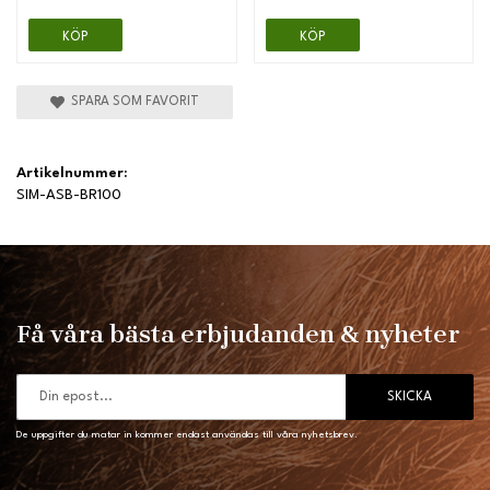
KÖP
KÖP
SPARA SOM FAVORIT
Artikelnummer:
SIM-ASB-BR100
Få våra bästa erbjudanden & nyheter
SKICKA
De uppgifter du matar in kommer endast användas till våra nyhetsbrev.