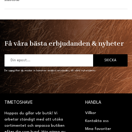
2026-03-06
Få våra bästa erbjudanden & nyheter
SKICKA
De uppgifter du matar in kommer endast användas till våra nyhetsbrev.
TIMETOSHAVE
HANDLA
Villkor
Hoppas du gillar vår butik! Vi
arbetar ständigt med att utöka
Kontakta oss
sortimentet och anpassa butiken
Mina favoriter
efter dig som kund. Hör gärna av