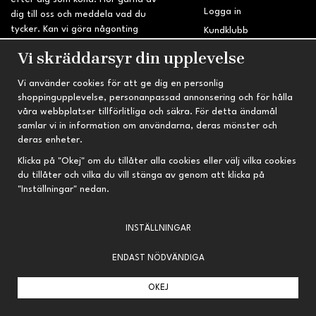
Logga in
dig till oss och meddela vad du
tycker. Kan vi göra någonting
Kundklubb
bättre? Saknar du något på
Retur & Reklamation
Vi skräddarsyr din upplevelse
sidan?
Vi använder cookies för att ge dig en personlig
INFORMATION
TRYGG HANDEL
shoppingupplevelse, personanpassad annonsering och för hålla
våra webbplatser tillförlitliga och säkra. För detta ändamål
Om oss
Fri frakt vid köp över 695 kr
samlar vi in information om användarna, deras mönster och
Nyheter
2-4 vardagars leveranstid
deras enheter.
Nyhetsbrev
Kvalitetsprodukter till kanonpris
Klicka på "Okej" om du tillåter alla cookies eller välj vilka cookies
du tillåter och vilka du vill stänga av genom att klicka på
Om cookies
"Inställningar" nedan.
Prenumeration
INSTÄLLNINGAR
ENDAST NÖDVÄNDIGA
OKEJ