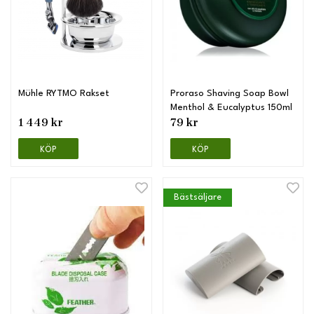
Mühle RYTMO Rakset
Proraso Shaving Soap Bowl
Menthol & Eucalyptus 150ml
1 449 kr
79 kr
KÖP
KÖP
Bästsäljare