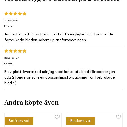
2026-04-16
Krister
Jag är helnöjd : ) Så bra att också få möjlighet att förvara de
förbrukade bladen säkert i plastförpackningen .
2023-09-27
Krister
Blev glatt överaskad när jag upptäckte att blad förpackningen
också fungerar som en uppsamlingsförpackning för förbrukade
blad.: )
Andra köpte även
Butikens val
Butikens val