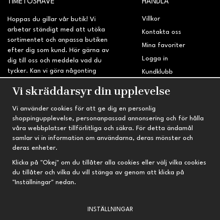
TIMETOSHAVE
HANDLA
Villkor
Hoppas du gillar vår butik! Vi
arbetar ständigt med att utöka
Kontakta oss
sortimentet och anpassa butiken
Mina favoriter
efter dig som kund. Hör gärna av
Logga in
dig till oss och meddela vad du
tycker. Kan vi göra någonting
Kundklubb
bättre? Saknar du något på
Retur & Reklamation
Vi skräddarsyr din upplevelse
sidan?
Vi använder cookies för att ge dig en personlig
INFORMATION
TRYGG HANDEL
shoppingupplevelse, personanpassad annonsering och för hålla
våra webbplatser tillförlitliga och säkra. För detta ändamål
Om oss
Fri frakt vid köp över 695 kr
samlar vi in information om användarna, deras mönster och
Nyheter
2-4 vardagars leveranstid
deras enheter.
Nyhetsbrev
Kvalitetsprodukter till kanonpris
Klicka på "Okej" om du tillåter alla cookies eller välj vilka cookies
du tillåter och vilka du vill stänga av genom att klicka på
Om cookies
"Inställningar" nedan.
Prenumeration
INSTÄLLNINGAR