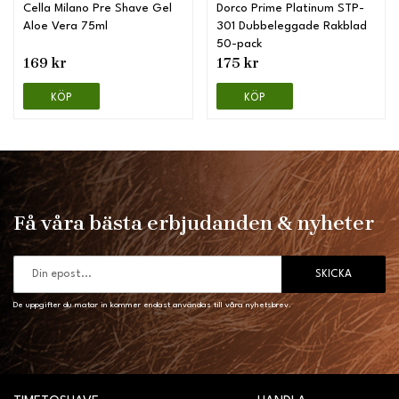
Cella Milano Pre Shave Gel
Dorco Prime Platinum STP-
Aloe Vera 75ml
301 Dubbeleggade Rakblad
50-pack
169 kr
175 kr
KÖP
KÖP
Få våra bästa erbjudanden & nyheter
SKICKA
De uppgifter du matar in kommer endast användas till våra nyhetsbrev.