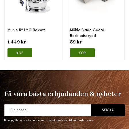
Mühle RYTMO Rakset
Mühle Blade Guard
Rakbladsskydd
1 449 kr
59 kr
KÖP
KÖP
Få våra bästa erbjudanden & nyheter
SKICKA
De uppgifter du matar in kommer endast användas till våra nyhetsbrev.