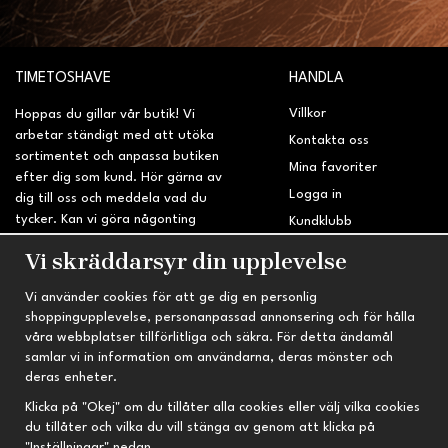
TIMETOSHAVE
HANDLA
Villkor
Hoppas du gillar vår butik! Vi
arbetar ständigt med att utöka
Kontakta oss
sortimentet och anpassa butiken
Mina favoriter
efter dig som kund. Hör gärna av
Logga in
dig till oss och meddela vad du
tycker. Kan vi göra någonting
Kundklubb
bättre? Saknar du något på
Retur & Reklamation
Vi skräddarsyr din upplevelse
sidan?
Vi använder cookies för att ge dig en personlig
INFORMATION
TRYGG HANDEL
shoppingupplevelse, personanpassad annonsering och för hålla
våra webbplatser tillförlitliga och säkra. För detta ändamål
Om oss
Fri frakt vid köp över 695 kr
samlar vi in information om användarna, deras mönster och
Nyheter
2-4 vardagars leveranstid
deras enheter.
Nyhetsbrev
Kvalitetsprodukter till kanonpris
Klicka på "Okej" om du tillåter alla cookies eller välj vilka cookies
du tillåter och vilka du vill stänga av genom att klicka på
Om cookies
"Inställningar" nedan.