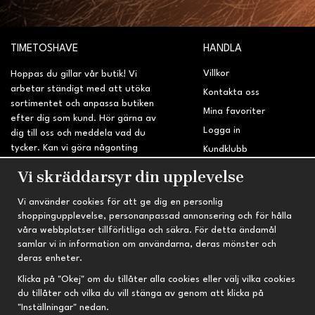
TIMETOSHAVE
HANDLA
Villkor
Hoppas du gillar vår butik! Vi
arbetar ständigt med att utöka
Kontakta oss
sortimentet och anpassa butiken
Mina favoriter
efter dig som kund. Hör gärna av
Logga in
dig till oss och meddela vad du
tycker. Kan vi göra någonting
Kundklubb
bättre? Saknar du något på
Retur & Reklamation
Vi skräddarsyr din upplevelse
sidan?
Vi använder cookies för att ge dig en personlig
INFORMATION
TRYGG HANDEL
shoppingupplevelse, personanpassad annonsering och för hålla
våra webbplatser tillförlitliga och säkra. För detta ändamål
Om oss
Fri frakt vid köp över 695 kr
samlar vi in information om användarna, deras mönster och
Nyheter
2-4 vardagars leveranstid
deras enheter.
Nyhetsbrev
Kvalitetsprodukter till kanonpris
Klicka på "Okej" om du tillåter alla cookies eller välj vilka cookies
du tillåter och vilka du vill stänga av genom att klicka på
Om cookies
"Inställningar" nedan.
Prenumeration