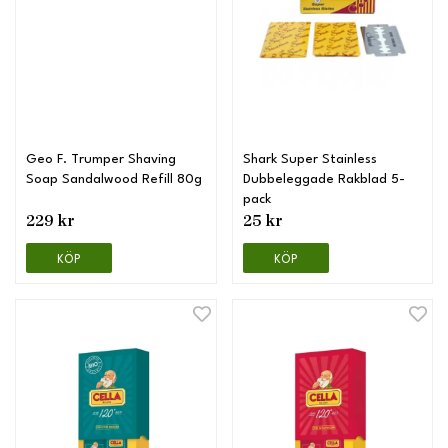
Geo F. Trumper Shaving
Shark Super Stainless
Soap Sandalwood Refill 80g
Dubbeleggade Rakblad 5-
pack
229 kr
25 kr
KÖP
KÖP