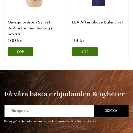
Omega S-Brush Syntet
LEA After Shave Balm 3 in 1
Rakborste med hantag i
bokträ
169 kr
49 kr
KÖP
KÖP
Få våra bästa erbjudanden & nyheter
SKICKA
De uppgifter du matar in kommer endast användas till våra nyhetsbrev.