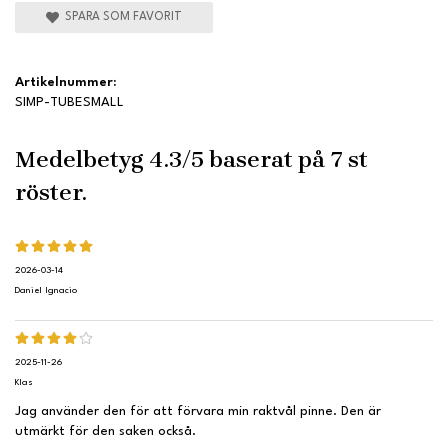
SPARA SOM FAVORIT
Artikelnummer:
SIMP-TUBESMALL
Medelbetyg
4.3
/5 baserat på
7
st
röster.
2026-03-14
Daniel Ignacio
2025-11-26
Klas
Jag använder den för att förvara min raktvål pinne. Den är
utmärkt för den saken också.